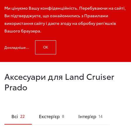
Зателефонуйте мені
Ми цінуємо Вашу конфіденційність. Перебуваючи на сайті,
Ви підтверджуєте, що ознайомились з Правилами
використання сайту і даєте згоду на обробку реп'яшків
Вашого браузера.
Головна
Аксесуари Toyota
Land Cruiser Prado
Докладніше...
ОК
Змінити автомобіль
Аксесуари для Land Cruiser
Prado
Всі
Екстер’єр
Інтер’єр
22
8
14