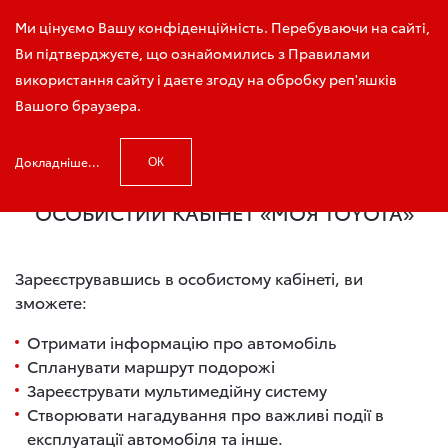
Зателефонуйте мені
Ми цінуємо Вашу конфіденційність. Перебуваючи на сайті,
Ви підтверджуєте, що ознайомились з Правилами
використання сайту і даєте згоду на обробку реп'яшків
Вашого браузера.
Головна
Особистий кабінет - Моя Тойота
Докладніше...
ОК
ОСОБИСТИЙ КАБІНЕТ «МОЯ TOYOTA»
Зареєструвавшись в особистому кабінеті, ви
зможете:
Отримати інформацію про автомобіль
Спланувати маршрут подорожі
Зареєструвати мультимедійну систему
Cтворювати нагадування про важливі події в
експлуатації автомобіля та інше.