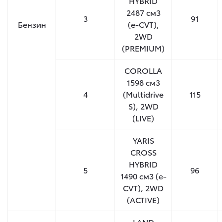
HYBRID
2487 см
3
3
91
Бензин
(e-CVT),
2WD
(PREMIUM)
COROLLA
1598 см
3
4
(Multidrive
115
S), 2WD
(LIVE)
YARIS
CROSS
HYBRID
5
96
1490 см
3
(e-
CVT), 2WD
(ACTIVE)
LAND