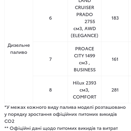
CRUISER
PRADO
6
183
2755
см
3
, AWD
(ELEGANCE)
Дизельне
PROACE
паливо
CITY 1499
7
161
см
3
,
BUSINESS
Hilux 2393
8
см
3
,
281
COMFORT
*У межах кожного виду палива моделі розташовано
у порядку зростання офіційних питомих викидів
СО2
** Офіційні дані щодо питомих викидів та витрат