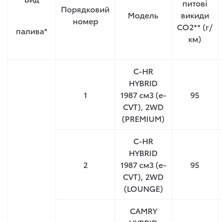
питові
Порядковий
Модель
викиди
номер
CO2** (г/
палива*
км)
C-HR
HYBRID
1
1987 см
3
(e-
95
CVT), 2WD
(PREMIUM)
C-HR
HYBRID
2
1987 см
3
(e-
95
CVT), 2WD
(LOUNGE)
CAMRY