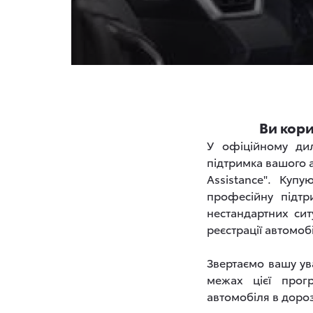
Ви кори
У офіційному дил
підтримка вашого а
Assistancе". Куп
професійну підтр
нестандартних сит
реєстрації автомоб
Звертаємо вашу ува
межах цієї прог
автомобіля в дорозі