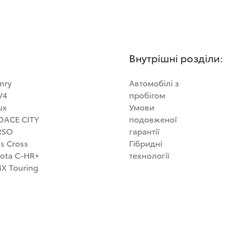
Внутрішні розділи:
mry
Автомобілі з
V4
пробігом
ux
Умови
OACE CITY
подовженої
RSO
гарантії
is Cross
Гібридні
ota C-HR+
технології
X Touring