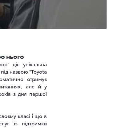
ро нього
ор" діє унікальна
 під назвою "Toyota
томатично отримує
питаннях, але й у
років з дня першої
своєму класі і що в
луг із підтримки