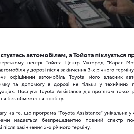
стуєтесь автомобілем, а Тойота піклується п
ерському центрі Тойота Центр Ужгород "Карат Мот
втомобіля у дорозі після закінчення 3-х річного терміну
уючи офіційний автомобіль Toyota, його власник ав
имку та допомогу в дорозі не тільки у технічних 
уаціях. Послуга Toyota Assistance діє протягом трьох 
іля без обмеження пробігу.
гу на те, що програма "Toyota Assistancе" унікальна у 
рами надається безпрецедентно повний спектр пос
 після закінчення 3-х річного терміну.