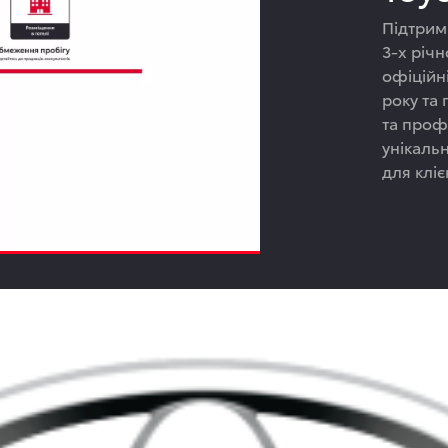
Підтрим
3-х річн
офіційні
року та
та профе
унікаль
для кліє