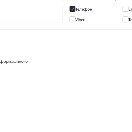
Телефон
E
Viber
T
нформаційного