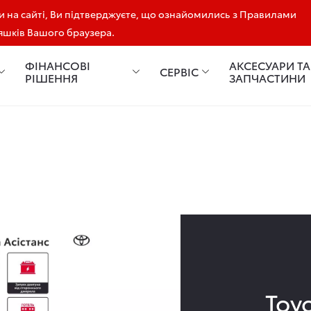
 на сайті, Ви підтверджуєте, що ознайомились з Правилами
'яшків Вашого браузера.
ФІНАНСОВІ
АКСЕСУАРИ ТА
СЕРВІС
РІШЕННЯ
ЗАПЧАСТИНИ
Toy