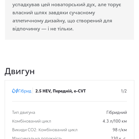
успадкував цей новаторський дух, але торує
власний шлях завдяки сучасному
атлетичному дизайну, що створений для
відпочинку — і не тільки.
Двигун
Гібрид
2.5 HEV, Передній, e-CVT
1/2
Тип двигуна
Гібридний
Комбінований цикл
4.3 л/100 км
Викиди СО2: Комбінований цикл
98 г/км
Максимальна потужність
230 к. с.