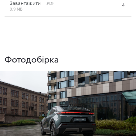
Завантажити
.PDF
0.9 MB
Фотодобірка