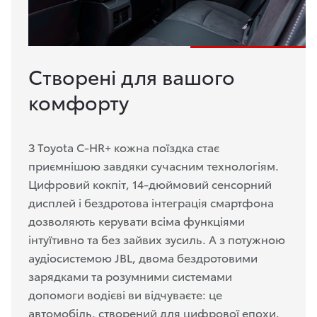
Створені для вашого
комфорту
З Toyota C-HR+ кожна поїздка стає
приємнішою завдяки сучасним технологіям.
Цифровий кокпіт, 14-дюймовий сенсорний
дисплей і бездротова інтеграція смартфона
дозволяють керувати всіма функціями
інтуїтивно та без зайвих зусиль. А з потужною
аудіосистемою JBL, двома бездротовими
зарядками та розумними системами
допомоги водієві ви відчуваєте: це
автомобіль, створений для цифрової епохи.