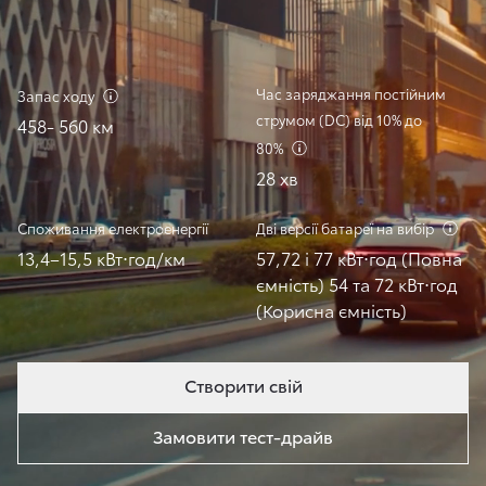
Час заряджання постійним
Запас
ходу
струмом (DC) від 10% до
458- 560 км
80%
28 хв
Споживання
електроенергії
Дві версії батареї на
вибір
13,4–15,5 кВт⋅год/км
57,72 і 77 кВт⋅год (Повна
ємність) 54 та 72 кВт⋅год
(Корисна ємність)
Створити свій
Замовити тест-драйв