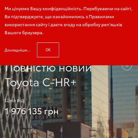
Зателефонуйте мені
Ми цінуємо Вашу конфіденційність. Перебуваючи на сайті,
Ви підтверджуєте, що ознайомились з Правилами
використання сайту і даєте згоду на обробку реп'яшків
Вашого браузера.
Головна
Модельний ряд
Toyota C-HR+
Докладніше...
ОК
Повністю новий
Toyota C-HR+
Ціна від
1 976 135 грн