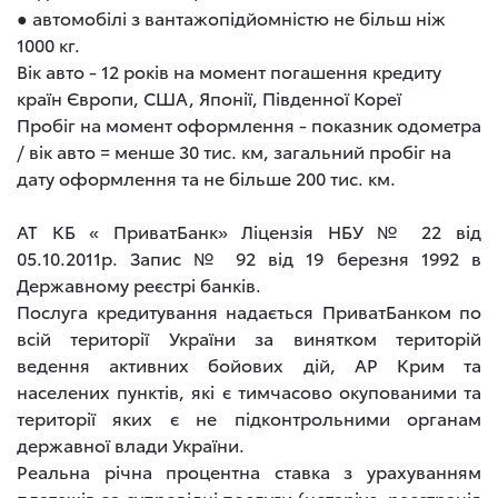
● автомобілі з вантажопідйомністю не більш ніж
1000 кг.
Вік авто - 12 років на момент погашення кредиту
країн Європи, США, Японії, Південної Кореї
Пробіг на момент оформлення - показник одометра
/ вік авто = менше 30 тис. км, загальний пробіг на
дату оформлення та не більше 200 тис. км.
АТ КБ « ПриватБанк» Ліцензія НБУ № 22 від
05.10.2011р. Запис № 92 від 19 березня 1992 в
Державному реєстрі банків.
Послуга кредитування надається ПриватБанком по
всій території України за винятком територій
ведення активних бойових дій, АР Крим та
населених пунктів, які є тимчасово окупованими та
території яких є не підконтрольними органам
державної влади України.
Реальна річна процентна ставка з урахуванням
платежів за супровідні послуги (нотаріус, реєстрація