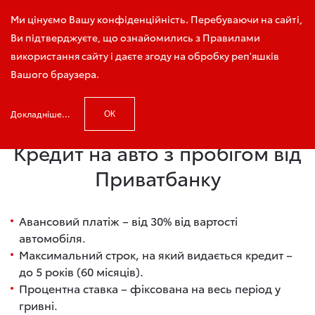
Зателефонуйте мені
Ми цінуємо Вашу конфіденційність. Перебуваючи на сайті,
Ви підтверджуєте, що ознайомились з Правилами
використання сайту і даєте згоду на обробку реп'яшків
Вашого браузера.
Головна
Кредит на авто з пробігом від Приватбанку
Докладніше...
ОК
Кредит на авто з пробігом від
Приватбанку
Авансовий платіж – від 30% від вартості
автомобіля.
Максимальний строк, на який видається кредит –
до 5 років (60 місяців).
Процентна ставка – фіксована на весь період у
гривні.