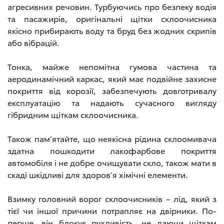
агресивних речовин. Турбуючись про безпеку водія
та пасажирів, оригінальні щітки склоочисника
якісно прибирають воду та бруд без жодних скрипів
або вібрацій.
Тонка, майже непомітна гумова частина та
аеродинамічний каркас, який має подвійне захисне
покриття від корозії, забезпечують довготривалу
експлуатацію та надають сучасного вигляду
гібридним щіткам склоочисника.
Також пам’ятайте, що неякісна рідина склоомивача
здатна пошкодити лакофарбове покриття
автомобіля і не добре очищувати скло, також мати в
скаді шкідливі для здоров’я хімічні елементи.
Взимку головний ворог склоочисників – лід, який з
тієї чи іншої причини потрапляє на двірники. По-
перше, він блокує рухливість, не даючи щіткам