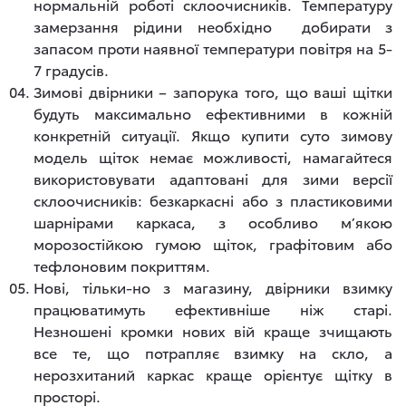
нормальній роботі склоочисників. Температуру
замерзання рідини необхідно добирати з
запасом проти наявної температури повітря на 5-
7 градусів.
Зимові двірники – запорука того, що ваші щітки
будуть максимально ефективними в кожній
конкретній ситуації. Якщо купити суто зимову
модель щіток немає можливості, намагайтеся
використовувати адаптовані для зими версії
склоочисників: безкаркасні або з пластиковими
шарнірами каркаса, з особливо м’якою
морозостійкою гумою щіток, графітовим або
тефлоновим покриттям.
Нові, тільки-но з магазину, двірники взимку
працюватимуть ефективніше ніж старі.
Незношені кромки нових вій краще зчищають
все те, що потрапляє взимку на скло, а
нерозхитаний каркас краще орієнтує щітку в
просторі.