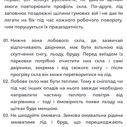
змоги повторювати профіль скла. По-друге, лід
заповнює поздовжні щілини гумових вій і не дає їм
лягати на бік під час кожного робочого повороту,
чим порушується їх працездатність.
Нижня зона лобового скла, де зазвичай
відпочивають двірники, має бути вільною від
скупчення снігу, льоду, бруду. Перед виїздом із
парковки потрібно очистити низ скла і самі
двірники, зокрема і від свіжого снігу – після
прогріву скла він може перетворитися на лід.
Лобове скло має бути теплим. Тому в снігопад чи
під час інших опадів на нього завжди необхідно
направляти частину теплого повітря від
нагрівника – тоді і ймовірність появи льоду на
щітках буде меншою.
Не шкодуйте омивача. Зимова омивальна рідина
змиватиме лід і бруд, що перешкоджають