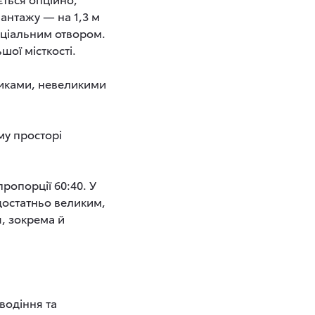
антажу — на 1,3 м
еціальним отвором.
ої місткості.
никами, невеликими
му просторі
пропорції 60:40. У
достатньо великим,
, зокрема й
водіння та