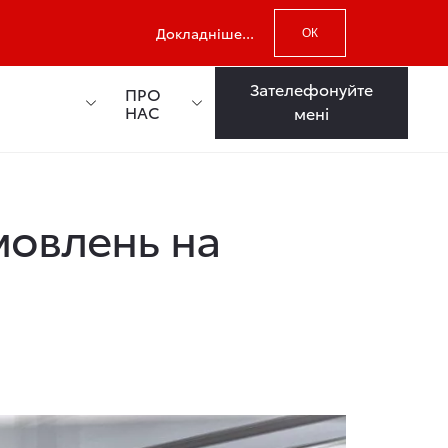
Докладніше...
ОК
Зателефонуйте
ПРО
НАС
мені
мовлень на