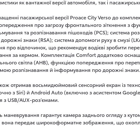
истики як вантажної версії автомобіля, так і пасажирсько
ащенні пасажирської версії Proace City Verso до компле
попередження про загрозу фронтального зіткнення з фу
мування та розпізнавання пішоходів (PCS); система роз
орожні знаки (RSA); система допомоги руху в смузі (LKA
ня про відпочинок, що рекомендує водієві зробити пере
ання за кермом. Комплектація Comfort додатково осна
ьнього світла (AHB), функцією попередження про перетин
мою розпізнавання й інформування про дорожні знаки
також отримав восьмидюймовий сенсорний екран із техно
ючно з Siri) й Android Auto (включно з асистентом Googl
ня з USB/AUX-роз’ємами.
ть маневрування гарантує камера заднього огляду з куто
го, вона передає широкоформатне зображення, що охо