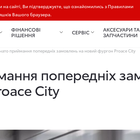
 на сайті, Ви підтверджуєте, що ознайомились з Правилами
'яшків Вашого браузера.
ФІНАНСОВІ
АКСЕСУАРИ ТА
СЕРВІС
РІШЕННЯ
ЗАПЧАСТИНИ
чато приймання попередніх замовлень на новий фургон Proace City
мання попередніх за
oace City