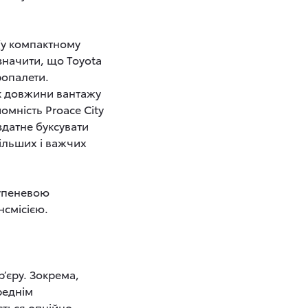
(у компактному
азначити, що Toyota
ропалети.
ик довжини вантажу
омність Proace City
здатне буксувати
ільших і важчих
тупеневою
нсмісією.
’єру. Зокрема,
реднім
ться опційно,