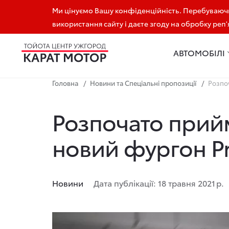
Ми цінуємо Вашу конфіденційність. Перебуваючи
+38 (097) 926 30 00
використання сайту і даєте згоду на обробку реп
АВТОМОБІЛІ
Головна
Новини та Спеціальні пропозиції
Розпо
Розпочато прий
новий фургон Pr
Новини
Дата публікації: 18 травня 2021 р.