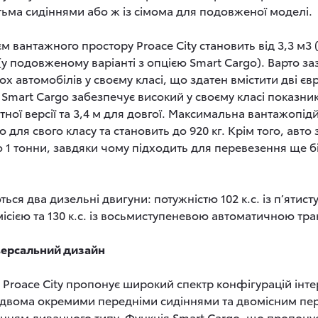
тьма сидіннями або ж із сімома для подовженої моделі.
 вантажного простору Proace City становить від 3,3 м
3
(у подовженому варіанті з опцією Smart Cargo). Варто з
ох автомобілів у своєму класі, що здатен вмістити дві єв
 Smart Cargo забезпечує високий у своєму класі показн
тної версії та 3,4 м для довгої. Максимальна вантажопідй
для свого класу та становить до 920 кг. Крім того, авто 
 1 тонни, завдяки чому підходить для перевезення ще б
ься два дизельні двигуни: потужністю 102 к.с. із п’ятис
сією та 130 к.с. із восьмиступеневою автоматичною тра
версальний дизайн
roace City пропонує широкий спектр конфігурацій інтер
двома окремими передніми сидіннями та двомісним пе
нням диванного типу. Функція Smart Cargo, що пропонує