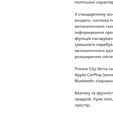
поліпшені характер
У стандартному осн
входять: система 
автоматичного галь
інформування про д
функція нагадуван
тривалого перебув
автоматичного дал
розширеною систе
Proace City Verso 
Apple CarPlay (вкл
Bluetooth-з’єднан
Безпеку та зручніс
градусів. Крім то
простір.