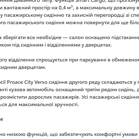
 вантажний простір на 0,4 м³, а максимальну довжину в
у пасажирському сидінню та захисній перегородці зі сп
го пасажирського сидіння можна повернути для ще більш
на зберігати все необхідне — салон оснащено підстакан
ом під сидінням і відділеннями у дверцятах.
ого відділення спрощується при паркуванні в обмежено
дкидним дверцятам.
ії Proace City Verso сидіння другого ряду складаються у 
нті кузова автомобіль оснащений третім рядом сидінь, 
озмістити дорослих пасажирів. Усі пасажирські сидіння
ься для максимальної зручності.
рт
ено низкою функцій, що забезпечують комфортні умови 