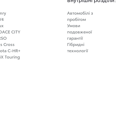
mry
Автомобілі з
V4
пробігом
ux
Умови
OACE CITY
подовженої
RSO
гарантії
is Cross
Гібридні
ota C-HR+
технології
X Touring