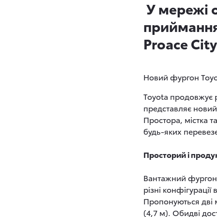
У мережі 
приймання
Proace City
Новий фургон Toyot
Toyota продовжує р
представляє новий
Простора, містка т
будь-яких перевез
Просторий і проду
Вантажний фургон 
різні конфігурації
Пропонуються дві 
(4,7 м). Обидві дос