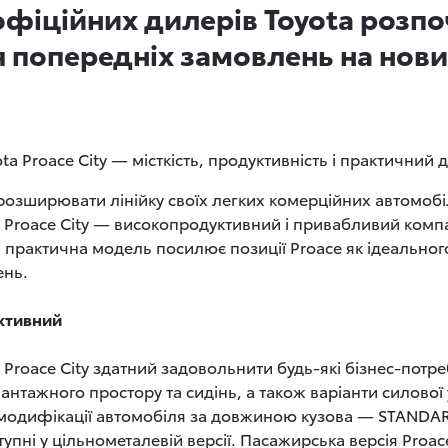
офіційних дилерів Toyota розпо
 попередніх замовлень на нов
a Proace City — місткість, продуктивність і практичний 
озширювати лінійку своїх легких комерційних автомобіл
 Proace City — високопродуктивний і привабливий комп
а практична модель посилює позиції Proace як ідеальног
ень.
ктивний
Proace City здатний задовольнити будь-які бізнес-пот
 вантажного простору та сидінь, а також варіанти силової
модифікації автомобіля за довжиною кузова — STANDARD
тупні у цільнометалевій версії. Пасажирська версія Proace