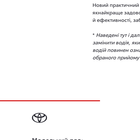
Новий практичний ф
якнайкраще задовол
й ефективності, з
*
Наведені тут і д
замінити водія, як
водій повинен озн
обраного прийому 
Модельний ряд: