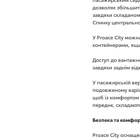
дозволяє збільшити
завдяки складаном
Спинку центрально
У Proace City мож
контейнерами, ящик
Доступ до вантажн
завдяки заднім ві
У пасажирській верс
подовженому варіа
щоб із комфортом р
переднє, складают
Безпека та комфо
Proace City оснащ