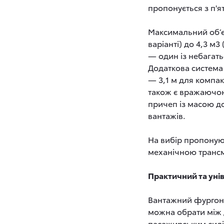
пропонується з п'я
Максимальний об’єм
варіанті) до 4,3 м
3
— один із небагать
Додаткова система
— 3,1 м для компак
також є вражаючою 
причеп із масою до
вантажів.
На вибір пропонуют
механічною трансмі
Практичний та уні
Вантажний фургон P
можна обрати між 
пасажирським сиді