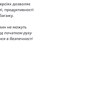
версіях дозволяє
і, продуктивності
 багажу.
авин не можуть
ед початком руху
ся в безпечності