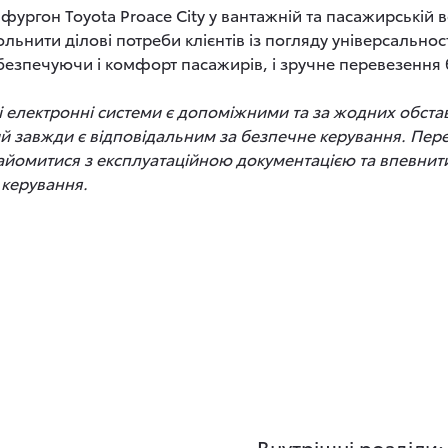
ургон Toyota Proace City у вантажній та пасажирській 
ьнити ділові потреби клієнтів із погляду універсальност
абезпечуючи і комфорт пасажирів, і зручне перевезення
алі електронні системи є допоміжними та за жодних обст
ий завжди є відповідальним за безпечне керування. Пер
айомитися з експлуатаційною документацією та впевнити
керування.
Внутрішні розділи: