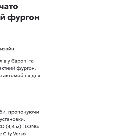
чато
ий фургон
дизайн
ів у Європі та
актний фургон.
о автомобіля для
реби, пропонуючи
 установки.
 (4,4 м) і LONG
 City Verso