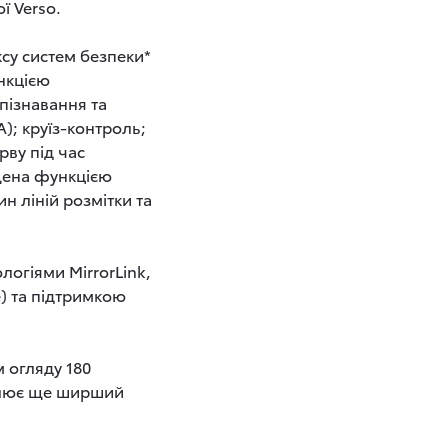
ї Verso.
ксу систем безпеки*
нкцією
пізнавання та
); круїз-контроль;
рву під час
щена функцією
 ліній розмітки та
.
логіями MirrorLink,
e) та підтримкою
м огляду 180
плює ще ширший