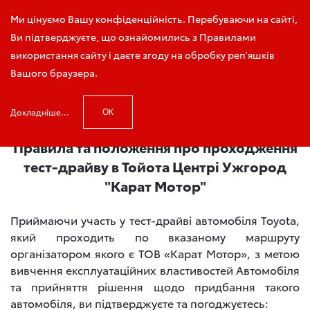
Зателефонуйте мені
Ми цінуємо Вашу конфіденційність. Перебуваючи на сайті,
Ви підтверджуєте, що ознайомились з Правилами
використання сайту і даєте згоду на обробку реп'яшків
Вашого браузера.
Головна
Правила та умови проходження тест-драйву
Докладніше...
ОК
Правила та положення про проходження
тест-драйву в Тойота Центрі Ужгород
"Карат Мотор"
Приймаючи участь у тест-драйві автомобіля Toyota,
який проходить по вказаному маршруту
організатором якого є ТОВ «Карат Мотор», з метою
вивчення експлуатаційних властивостей Автомобіля
та прийняття рішення щодо придбання такого
автомобіля, ви підтверджуєте та погоджуєтесь: