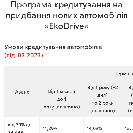
Програма кредитування на
придбання нових автомобілів
«EkoDrive»
Умови кредитування автомобілів
(від_03.2023)
Термін 
Від 1 року (+2
Ві
Від 1 місяця
Аванс
дня)
до 1
по 2 роки
п
року (включно)
(включно)
(
від 30% до
11,39%
14,09%
15,
39,99%