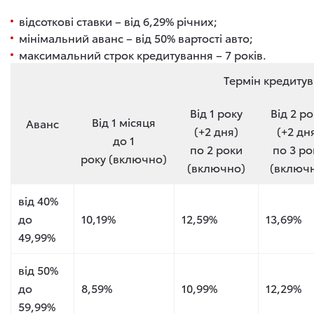
відсоткові ставки – від 6,29% річних;
мінімальний аванс – від 50% вартості авто;
максимальний строк кредитування – 7 років.
Термін кредитува
Від 1 року
Від 2 ро
Від 1 місяця
Аванс
(+2 дня)
(+2 дн
до 1
по 2 роки
по 3 ро
року (включно)
(включно)
(включ
від 40%
до
10,19%
12,59%
13,69%
49,99%
від 50%
до
8,59%
10,99%
12,29%
59,99%