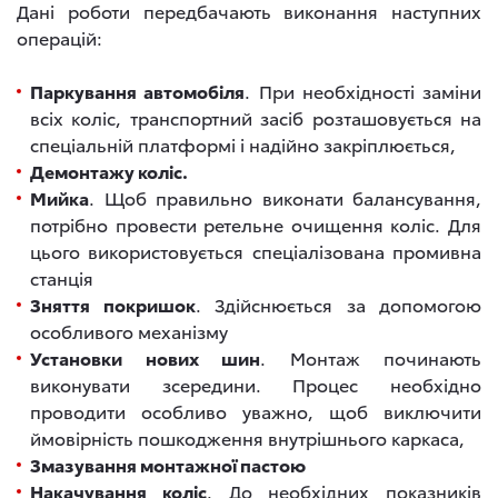
Дані роботи передбачають виконання наступних
операцій:
Паркування автомобіля
. При необхідності заміни
всіх коліс, транспортний засіб розташовується на
спеціальній платформі і надійно закріплюється,
Демонтажу коліс.
Мийка
. Щоб правильно виконати балансування,
потрібно провести ретельне очищення коліс. Для
цього використовується спеціалізована промивна
станція
Зняття покришок
. Здійснюється за допомогою
особливого механізму
Установки нових шин
. Монтаж починають
виконувати зсередини. Процес необхідно
проводити особливо уважно, щоб виключити
ймовірність пошкодження внутрішнього каркаса,
Змазування монтажної пастою
Накачування коліс
. До необхідних показників