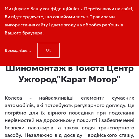
Зателефонуйте мені
Ми цінуємо Вашу конфіденційність. Перебуваючи на сайті,
Ви підтверджуєте, що ознайомились з Правилами
використання сайту і даєте згоду на обробку реп'яшків
Вашого браузера.
Головна
Шиномонтаж та балансування коліс
Докладніше...
ОК
Шиномонтаж в Тойота Центр
Ужгород"Карат Мотор"
Колеса - найважливіші елементи сучасних
автомобілів, які потребують регулярного догляду. Це
потрібно для їх вірного поведінки при подоланні
нерівностей на дорожньому покритті і забезпеченні
безпеки пасажирів, а також водія транспортного
засобу. Незалежно від досвіду і водійського стажу,