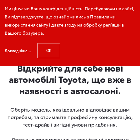
Зателефонуйте мені
Ми цінуємо Вашу конфіденційність. Перебуваючи на сайті,
Ви підтверджуєте, що ознайомились з Правилами
використання сайту і даєте згоду на обробку реп'яшків
Вашого браузера.
Головна
Автомобілі в наявності
Докладніше...
ОК
Відкрийте для себе нові
автомобілі Toyota, що вже в
наявності в автосалоні.
Оберіть модель, яка ідеально відповідає вашим
потребам, та отримайте професійну консультацію,
тест-драйв і вигідні умови придбання.
Доступне кредитування та спеціальні програми