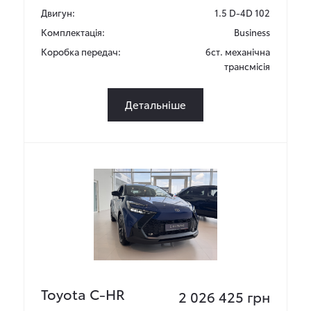
Двигун:
1.5 D-4D 102
Комплектація:
Business
Коробка передач:
6ст. механічна
трансмісія
Детальніше
Toyota C-HR
2 026 425 грн