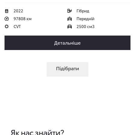
2022
Гібрид
97808 км
Передній
CVT
2500 см3
Детальніше
Підібрати
Як нас знайти?