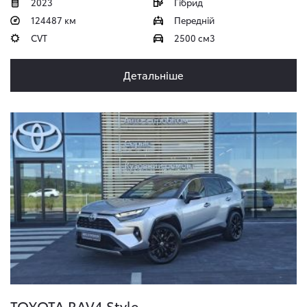
2023
Гібрид
124487 км
Передній
CVT
2500 см3
Детальніше
TOYOTA RAV4
Style